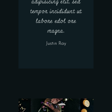
adipisicing elit, sed
tempor incididunt ut
labore edol ore
magna.
Justin Ray